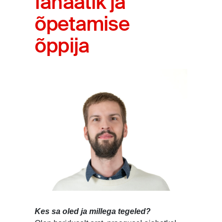
fanaatik ja
õpetamise
õppija
Kes sa oled ja millega tegeled?