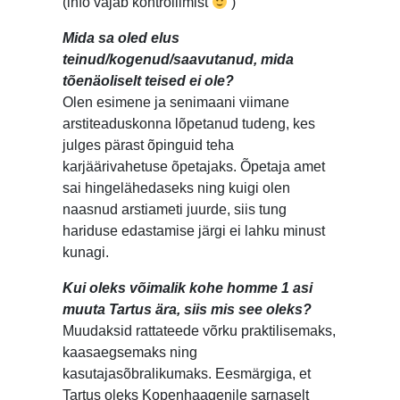
(info vajab kontrollimist
)
Mida sa oled elus
teinud/kogenud/saavutanud, mida
tõenäoliselt teised ei ole?
Olen esimene ja senimaani viimane
arstiteaduskonna lõpetanud tudeng, kes
julges pärast õpinguid teha
karjäärivahetuse õpetajaks. Õpetaja amet
sai hingelähedaseks ning kuigi olen
naasnud arstiameti juurde, siis tung
hariduse edastamise järgi ei lahku minust
kunagi.
Kui oleks võimalik kohe homme 1 asi
muuta Tartus ära, siis mis see oleks?
Muudaksid rattateede võrku praktilisemaks,
kaasaegsemaks ning
kasutajasõbralikumaks. Eesmärgiga, et
Tartus oleks Kopenhaagenile sarnaselt