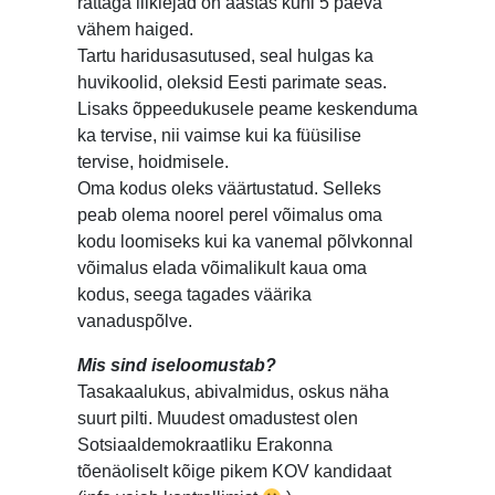
rattaga liiklejad on aastas kuni 5 päeva
vähem haiged.
Tartu haridusasutused, seal hulgas ka
huvikoolid, oleksid Eesti parimate seas.
Lisaks õppeedukusele peame keskenduma
ka tervise, nii vaimse kui ka füüsilise
tervise, hoidmisele.
Oma kodus oleks väärtustatud. Selleks
peab olema noorel perel võimalus oma
kodu loomiseks kui ka vanemal põlvkonnal
võimalus elada võimalikult kaua oma
kodus, seega tagades väärika
vanaduspõlve.
Mis sind iseloomustab?
Tasakaalukus, abivalmidus, oskus näha
suurt pilti. Muudest omadustest olen
Sotsiaaldemokraatliku Erakonna
tõenäoliselt kõige pikem KOV kandidaat