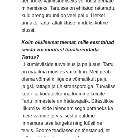
aeg tööks valmistumiseks või tööst eemale
minemiseks. Tartusse on ehitatud rattaradu,
kuid arenguruumi on veel palju. Hetkel
annaks Tartu rattaliikluse hindeks kolme
plussi.
Kolm olulisemat teemat, mille eest tahad
seista või muutust tuua/arendada
Tartus?
Liikumisviiside turvalisus ja paljusus. Tartu
on maailma mõistes väike linn. Meil peab
olema võimalik liigelda võimalikult palju
jalgsi, rattaga ja ühistranspordiga. Turvalise
kooli- ja koduteekonna loomine kõigile
Tartu inimestele on hädavajalik. Säästlikke
liikumisviiside laiendamisega paraneks ka
meie vaimne tervis, sest üleüldine
linnamüra tase langeks ning füüsiline
tervis. Soome teadlased on tõestanud, et