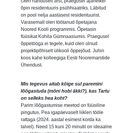
Olen hariduselt arst, praegusel ajahetkel
õpin residentuuris psühhiaatriks. Läbitud
on pool nelja aastasest residentuurist.
Varasemalt olen töötanud õpetajana
Noored Kooli programmis. Õpetasin
füüsikat Kohila Gümnaasiumis. Praegusel
õppetööga ei tegele, kuid olen olnud
projektipõhiselt ülikooli õppejõud. Juhin
koos kahe kolleegiga Eesti Nooremarstide
Ühendust.
Mis tegevus aitab kõige sul paremini
lõõgastuda (mõni hobi äkki?), kas Tartu
on selleks hea koht?
Parim lõõgastumise meetod on füüsiline
pingutus. Pea igapäevaselt liiklen tööle
rattaga (2024. aastal esimest korda ka
talvel). Need 15 kuni 20 minutit on ideaalne