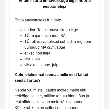
Endine Tartu linnavolikogu liige, noorte
eestkõneleja
Enda tutvustuseks lühidalt:
endine Tartu linnavolikogu liige
TÜ majandusteadus BA
TÜ rahvusvahelised suhted ja regiooni
uuringud MA
cum laude
etiketi nõustaja
sisulooja
viisakas, täpne, julge!
Kolm olulisemat teemat, mille eest tahad
seista Tartus?
Nende valimistel igaüks mõtleb meist ehk
eelkõige sellele, milline tohutu hinnatõus ja
elukalliduse kasv on meid kõiki tabanud.
Kõige rohkem on sellest pihta saanud