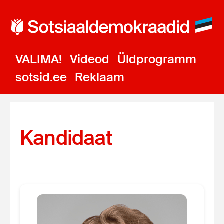
VALIMA!
Videod
Üldprogramm
sotsid.ee
Reklaam
Kandidaat