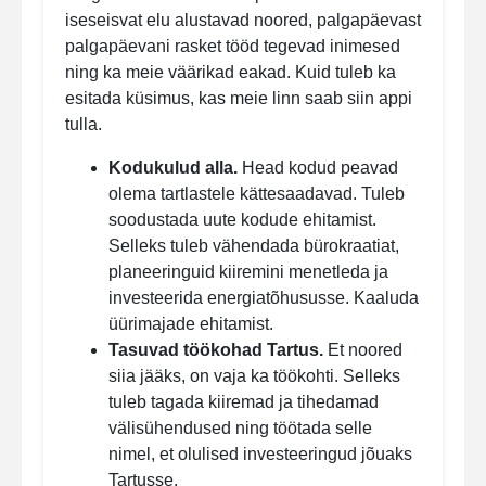
iseseisvat elu alustavad noored, palgapäevast
palgapäevani rasket tööd tegevad inimesed
ning ka meie väärikad eakad. Kuid tuleb ka
esitada küsimus, kas meie linn saab siin appi
tulla.
Kodukulud alla.
Head kodud peavad
olema tartlastele kättesaadavad. Tuleb
soodustada uute kodude ehitamist.
Selleks tuleb vähendada bürokraatiat,
planeeringuid kiiremini menetleda ja
investeerida energiatõhususse. Kaaluda
üürimajade ehitamist.
Tasuvad töökohad Tartus.
Et noored
siia jääks, on vaja ka töökohti. Selleks
tuleb tagada kiiremad ja tihedamad
välisühendused ning töötada selle
nimel, et olulised investeeringud jõuaks
Tartusse.