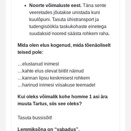
Noorte võimaluste eest.
Täna sente
veeretades jõutakse unistada kuni
kuulõpuni. Tasuta ühistransport ja
tudengisöökla taskukohaste einetega
suudaksid noored säästa rohkem raha.
Mida olen elus kogenud, mida tõenäoliselt
teised pole:
…elustanud inimest
…kahte elus olevat biitlit näinud
…kannan lipsu keskmisest rohkem
…harinud inimesi viisakuse teemadel
Kui oleks võimalik kohe homme 1 asi ära
muuta Tartus, siis see oleks?
Tasuta bussisõit!
Lemmiksõna on “vabadus”.